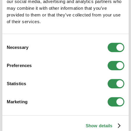
our social media, advertising and analytics partners who
may combine it with other information that you’ve
AG gründen
provided to them or that they’ve collected from your use
Die Wahl einer AG empfiehlt sich,
of their services.
wenn Sie ein grosses Unternehmen
mit vielen Aktionären gründen und
öffentlich am Kapitalmarkt agieren
Consent
wollen.
Necessary
Selection
AG gründen
Preferences
Statistics
Marketing
Benötigen Sie Hilfe?
Wir verstehen, dass viele angehende
Show details
Firmengründer:innen sicherstellen möchten,