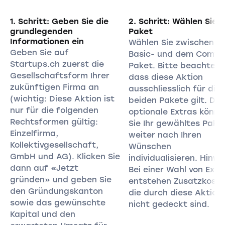
1. Schritt: Geben Sie die
2. Schritt: Wählen Sie I
grundlegenden
Paket
Informationen ein
Wählen Sie zwischen 
Geben Sie auf
Basic- und dem Comfo
Startups.ch zuerst die
Paket. Bitte beachten S
Gesellschaftsform Ihrer
dass diese Aktion
zukünftigen Firma an
ausschliesslich für die
(wichtig: Diese Aktion ist
beiden Pakete gilt. Du
nur für die folgenden
optionale Extras könne
Rechtsformen gültig:
Sie Ihr gewähltes Pake
Einzelfirma,
weiter nach Ihren
Kollektivgesellschaft,
Wünschen
GmbH und AG). Klicken Sie
individualisieren. Hinwe
dann auf «Jetzt
Bei einer Wahl von Extr
gründen» und geben Sie
entstehen Zusatzkoste
den Gründungskanton
die durch diese Aktion
sowie das gewünschte
nicht gedeckt sind.
Kapital und den