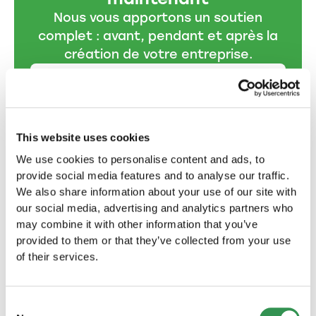
Nous vous apportons un soutien
complet : avant, pendant et après la
création de votre entreprise.
Créer une raison
individuelle
Créez votre propre entreprise avec
This website uses cookies
notre aide : créer une raison
individuelle, c'est facile !
We use cookies to personalise content and ads, to
provide social media features and to analyse our traffic.
Créer maintenant
We also share information about your use of our site with
our social media, advertising and analytics partners who
may combine it with other information that you’ve
Créer une Sàrl
provided to them or that they’ve collected from your use
Ensemble vers le succès : nous vous
of their services.
soutenons à chaque étape de la
création de votre Sàrl.
Consent
Créer maintenant