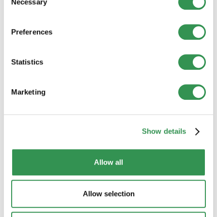
Necessary
Selection
Preferences
Créer une SA
Avec des connaissances d'experts
pour la création d'une SA : Nous vous
Statistics
accompagnons de manière
professionnelle et fiable tout au long
Marketing
du processus.
Créer maintenant
Show details
Aperçu des formes juridiques
Allow all
Allow selection