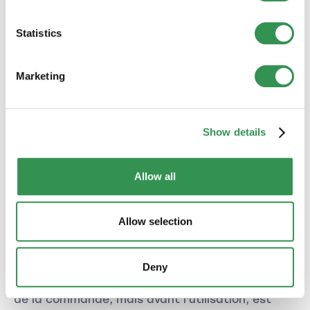
doit rembourser intégralement les dépenses
déjà engagées par l'autre partie. Une résiliation
Statistics
en temps inopportun n'est pas autorisée. Les
frais occasionnés par la résiliation seront
facturés au client. Le montant exact sera
Marketing
communiqué au client lors de la conclusion du
contrat.
Show details
8.2. Produits
Allow all
L'échange de produits est en principe exclu.
8.3. Licence
Allow selection
Le client obtient de l'entreprise le droit d'utiliser
les documents de la box de contrats pour la
Deny
durée convenue. Un retrait après la conclusion
de la commande, mais avant l'utilisation, est