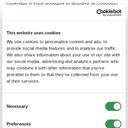
contrôler à tout moment la légalité du contenu
saisi par le client sur la plate-forme en ligne.
En acceptant les présentes CGV, le client
confirme en outre qu'il dispose d'une capacité
civile illimitée et qu'il est majeur. En s'inscrivant,
This website uses cookies
le client déclare expressément que toutes les
We use cookies to personalise content and ads, to
informations fournies sont exactes, actuelles et
provide social media features and to analyse our traffic.
conformes aux droits des tiers, aux bonnes
We also share information about your use of our site with
mœurs et à la loi.
our social media, advertising and analytics partners who
may combine it with other information that you’ve
provided to them or that they’ve collected from your use
of their services.
8. Retrait
Consent
8.1. Services
Necessary
Selection
Les deux parties ont le droit de résilier le
Preferences
contrat à tout moment. La partie qui se retire