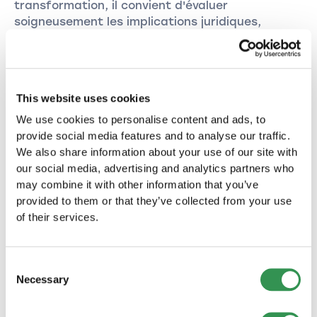
transformation, il convient d'évaluer
soigneusement les implications juridiques,
fiscales et financières et de demander conseil à
un professionnel afin de s'assurer que la
transformation soutient les objectifs à long
terme de l'entreprise.
This website uses cookies
We use cookies to personalise content and ads, to
provide social media features and to analyse our traffic.
We also share information about your use of our site with
Transformer une entreprise avec
our social media, advertising and analytics partners who
Startups.ch
may combine it with other information that you’ve
provided to them or that they’ve collected from your use
Transformer une raison individuelle en SA
of their services.
Wandeln Sie Ihre Einzelfirma in eine
Aktiengesellschaft (AG) um. So erhalten Sie mehr
Kapital und Wachstumspotenzial.
Consent
Necessary
Selection
Transformer une société en nom collectif en
Sàrl