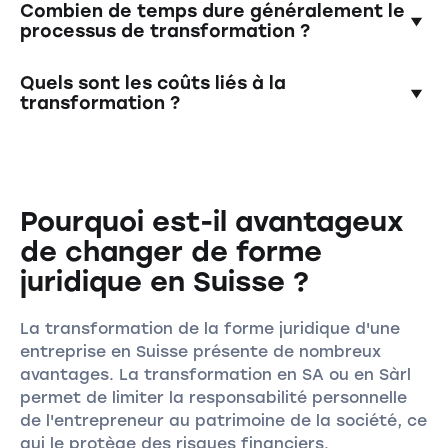
La Sàrl est soumise à l'impôt en tant que
Combien de temps dure généralement le
registre du commerce.
personne morale indépendante. Le bénéfice
processus de transformation ?
de la Sàrl est soumis à l'impôt sur le bénéfice
des entreprises. Contrairement au bénéfice
La procédure peut prendre plusieurs
Quels sont les coûts liés à la
de l'entreprise individuelle, qui doit être
semaines, voire plusieurs mois, en fonction des
transformation ?
imposé en tant que revenu dans la déclaration
circonstances individuelles et des délais de
d'impôt privée.
traitement des autorités.
Les coûts peuvent varier fortement. Les frais
de vérification des comptes sont
particulièrement importants et s'élèvent
Pourquoi est-il avantageux
généralement à au moins 1 500 CHF.
de changer de forme
juridique en Suisse ?
La transformation de la forme juridique d'une
entreprise en Suisse présente de nombreux
avantages. La transformation en SA ou en Sàrl
permet de limiter la responsabilité personnelle
de l'entrepreneur au patrimoine de la société, ce
qui le protège des risques financiers.