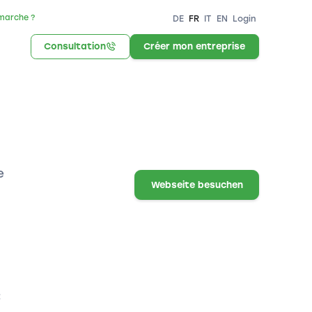
marche ?
DE
FR
IT
EN
Login
Consultation
Créer mon entreprise
e
Webseite besuchen
: