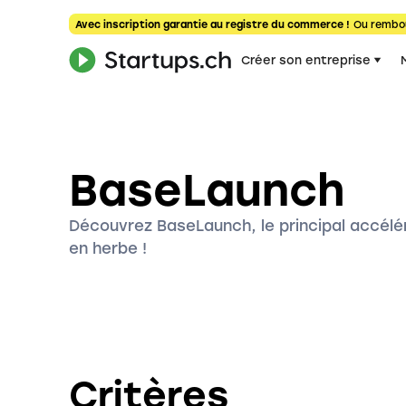
Avec inscription garantie au registre du commerce !
Ou rembo
Créer son entreprise
BaseLaunch
Découvrez BaseLaunch, le principal accélé
en herbe !
Critères