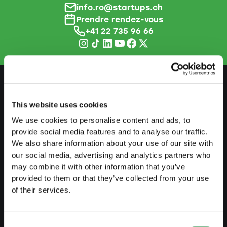
info.ro@startups.ch
Prendre rendez-vous
+41 22 735 96 66
SE PRÉPARER
This website uses cookies
We use cookies to personalise content and ads, to
Guide de l'indépendance
provide social media features and to analyse our traffic.
Créer business plan
We also share information about your use of our site with
our social media, advertising and analytics partners who
Aspects fiscaux
may combine it with other information that you’ve
provided to them or that they’ve collected from your use
Retrait caisse pension
of their services.
Aperçu formes juridiques
Cours
Consent