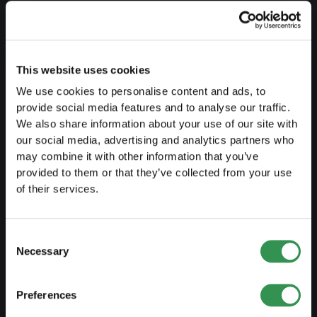
Guide de l'indépendance
Créer business plan
This website uses cookies
Aspects fiscaux
We use cookies to personalise content and ads, to
Retrait caisse pension
provide social media features and to analyse our traffic.
Aperçu formes juridiques
We also share information about your use of our site with
our social media, advertising and analytics partners who
Cours
may combine it with other information that you’ve
provided to them or that they’ve collected from your use
Blog
of their services.
CRÉER UNE ENTREPRISE
Consent
Necessary
Créer raison individuelle
Selection
Créer Sàrl
Preferences
Créer SA