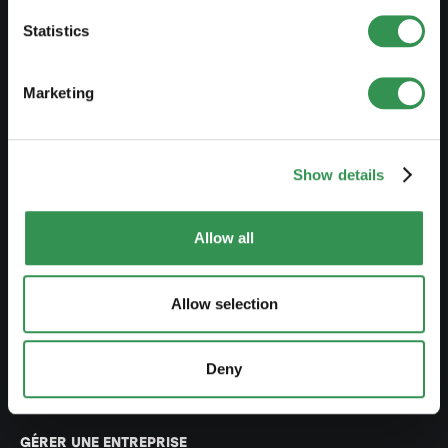
Créer société en nom collectif
Statistics
Créer association
Créer succursale
Marketing
MODIFIER UNE ENTREPRISE
Show details
Modifier inscription au RC
Transformer RI en Sàrl
Allow all
Transformer RI en SA
Allow selection
Transformer SNC en Sàrl
Transformer SNC en SA
Deny
Modifier statuts
GÉRER UNE ENTREPRISE