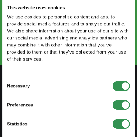
This website uses cookies
We use cookies to personalise content and ads, to
CONTACTEZ-NOUS
provide social media features and to analyse our traffic.
info.ro@startups.ch
We also share information about your use of our site with
Prendre rendez-vous
our social media, advertising and analytics partners who
+41 22 735 96 66
may combine it with other information that you’ve
provided to them or that they’ve collected from your use
of their services.
Consent
Necessary
Selection
SE PRÉPARER
Guide de l'indépendance
Preferences
Créer business plan
Aspects fiscaux
Statistics
Retrait caisse pension