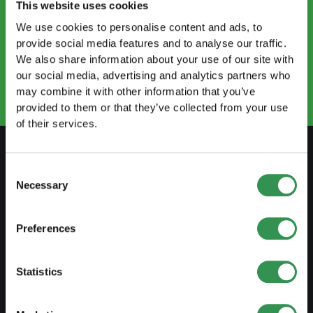
This website uses cookies
We use cookies to personalise content and ads, to
CONTACTEZ-NOUS
provide social media features and to analyse our traffic.
info.ro@startups.ch
We also share information about your use of our site with
Prendre rendez-vous
our social media, advertising and analytics partners who
+41 22 735 96 66
may combine it with other information that you’ve
provided to them or that they’ve collected from your use
of their services.
Consent
SE PRÉPARER
Necessary
Selection
Guide de l'indépendance
Preferences
Créer business plan
Aspects fiscaux
Statistics
Retrait caisse pension
Aperçu formes juridiques