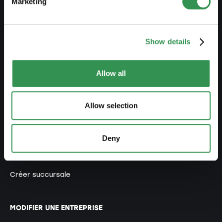
Marketing
Cours
Blog
Show details
CRÉER UNE ENTREPRISE
Allow all
Créer raison individuelle
Créer Sàrl
Allow selection
Créer SA
Deny
Créer société en nom collectif
Créer association
Créer succursale
MODIFIER UNE ENTREPRISE