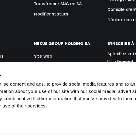
Transformer SNC en SA
Domicile d'en
Modifier statuts
Déclaration 
NEXUS GROUP HOLDING SA
S'INSCRIRE À
Spécifiez vot
us
Site web
Allemand
rs
Postes vacants
s
ise content and ads, to provide social media features and to an
En vous inscriv
rmation about your use of our site with our social media, advertis
nses
 combine it with other information that you’ve provided to them o
 use of their services.
le Rechte vorbehalten.
Développé par Nexus Group Holding SA
.
Site web par