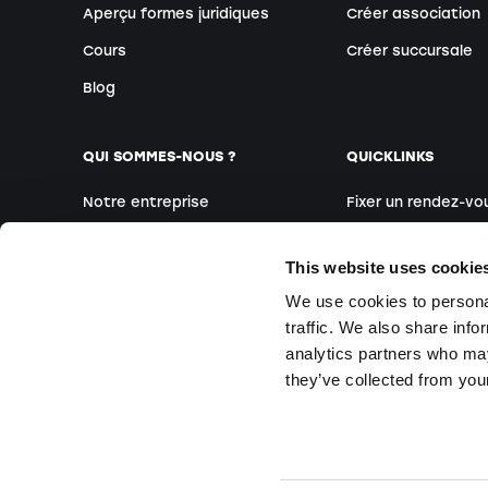
Aperçu formes juridiques
Créer association
Cours
Créer succursale
Blog
QUI SOMMES-NOUS ?
QUICKLINKS
Notre entreprise
Fixer un rendez-vo
Notre équipe
Créateurs étrange
This website uses cookie
Nos sites
Webinaires
We use cookies to personal
Médias
Cours sur place
traffic. We also share info
Questions & Répo
analytics partners who may
they’ve collected from your
© 2025 Startups.ch. Tous droits réservés.
2026
Startups.ch. Al