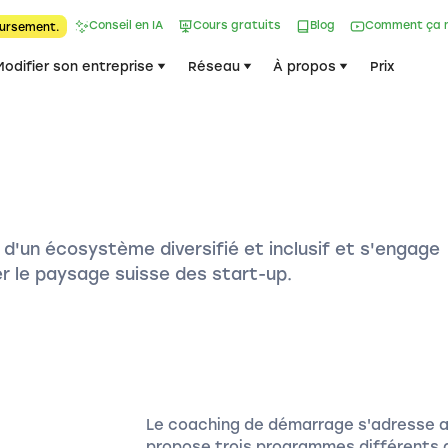
Conseil en IA
Cours gratuits
Blog
Comment ça 
ursement.
Modifier son entreprise
Réseau
À propos
Prix
d'un écosystème diversifié et inclusif et s'engage
r le paysage suisse des start-up.
Le coaching de démarrage s'adresse aux
propose trois programmes différents 