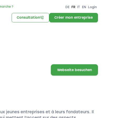
marche ?
DE
FR
IT
EN
Login
Consultation
Créer mon entreprise
Webseite besuchen
 jeunes entreprises et à leurs fondateurs. Il
qui mettent l'accent sur des aspects