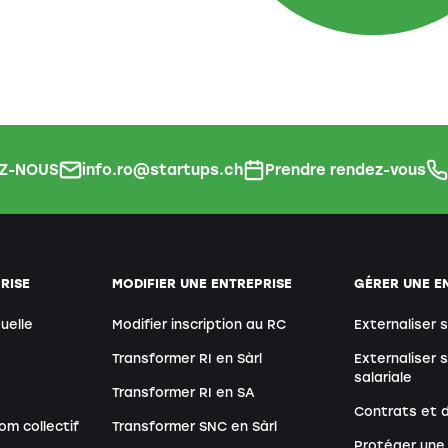
Z-NOUS
info.ro@startups.ch
Prendre rendez-vous
RISE
MODIFIER UNE ENTREPRISE
GÉRER UNE E
duelle
Modifier inscription au RC
Externaliser 
Transformer RI en Sàrl
Externaliser 
salariale
Transformer RI en SA
Contrats et
om collectif
Transformer SNC en Sàrl
Protéger une