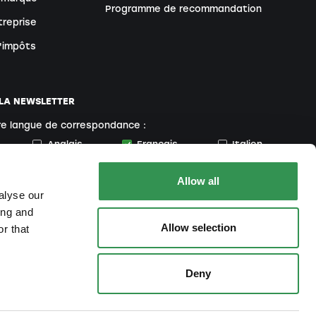
Programme de recommandation
treprise
d'impôts
 LA NEWSLETTER
re langue de correspondance :
Anglais
Français
Italien
Allow all
alyse our
ant, vous acceptez notre
politique de confidentialité
.
ing and
Allow selection
r that
Deny
Impressum
Déclaration de protection des
CGV
We ❤️