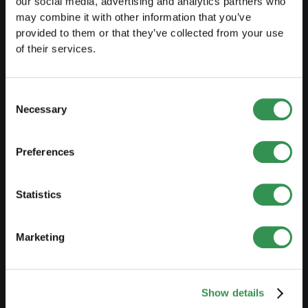
our social media, advertising and analytics partners who
may combine it with other information that you’ve
SE PRÉPARER
provided to them or that they’ve collected from your use
of their services.
Guide de l'indépendance
Créer business plan
Consent
Aspects fiscaux
Necessary
Selection
Retrait caisse pension
Preferences
Aperçu formes juridiques
Cours
Statistics
Blog
Marketing
CRÉER UNE ENTREPRISE
Créer raison individuelle
Show details
Créer Sàrl