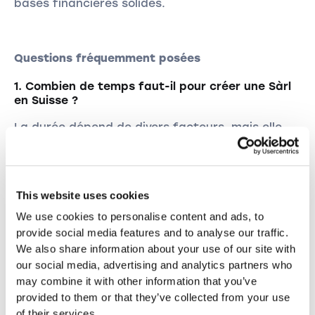
bases financières solides.
Questions fréquemment posées
1. Combien de temps faut-il pour créer une Sàrl
en Suisse ?
La durée dépend de divers facteurs, mais elle
peut prendre de quelques semaines à quelques
mois. Les délais de traitement varient d'un
canton à l'autre.
This website uses cookies
2. Puis-je déduire les frais de démarrage de ma
We use cookies to personalise content and ads, to
Sàrl de l'impôt ?
provide social media features and to analyse our traffic.
Oui, vous pouvez généralement déduire les frais
We also share information about your use of our site with
de démarrage à des fins fiscales. Cependant, il
our social media, advertising and analytics partners who
est conseillé de clarifier cela auprès d'un
may combine it with other information that you’ve
conseiller fiscal.
provided to them or that they’ve collected from your use
of their services.