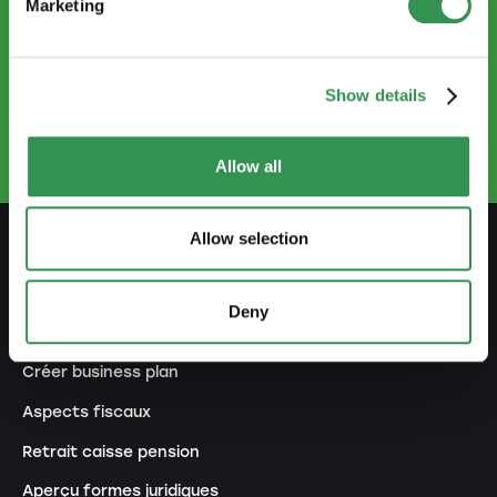
Marketing
CONTACTEZ-NOUS
info.ro@startups.ch
Show details
Prendre rendez-vous
+41 22 735 96 66
Allow all
Allow selection
SE PRÉPARER
Deny
Guide de l'indépendance
Créer business plan
Aspects fiscaux
Retrait caisse pension
Aperçu formes juridiques