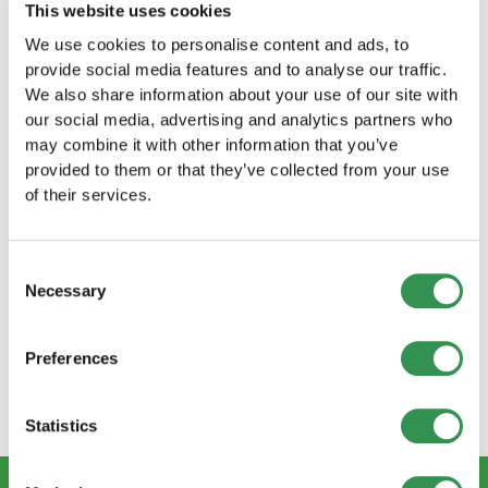
exigences légales. Toutefois, compte tenu de la
This website uses cookies
responsabilité limitée du pays, de ses avantages
We use cookies to personalise content and ads, to
fiscaux et de sa réputation internationale, il
provide social media features and to analyse our traffic.
peut s'agir d'un investissement extrêmement
We also share information about your use of our site with
rentable dans votre future entreprise. Suivez
our social media, advertising and analytics partners who
attentivement ces étapes pour que le processus
may combine it with other information that you’ve
se déroule sans heurts et avec succès.
provided to them or that they’ve collected from your use
of their services.
Découvrez d'autres ressources et informations
sur le démarrage d'une entreprise sur notre site
Web. Une préparation approfondie est la clé du
Consent
succès.
Necessary
Selection
Si vous souhaitez en savoir plus sur la manière
dont vous pouvez créer avec succès votre Sàrl
Preferences
en Suisse, n'hésitez pas à nous contacter pour
un conseil personnalisé.
Statistics