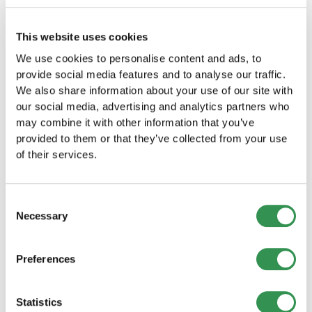
en un coup d'œil
This website uses cookies
Limitation de responsabilité
We use cookies to personalise content and ads, to
Avantages fiscaux
provide social media features and to analyse our traffic.
Structure juridique stable
We also share information about your use of our site with
Image professionnelle
our social media, advertising and analytics partners who
may combine it with other information that you’ve
conclusion
provided to them or that they’ve collected from your use
of their services.
La création d'une Sàrl en Suisse offre de
nombreux avantages qui peuvent faire passer
votre entreprise à un niveau supérieur. Qu'il
Consent
s'agisse de limitation de responsabilité,
Necessary
Selection
d'avantages fiscaux ou d'une image
professionnelle, une Sàrl est un choix de premier
Preferences
ordre pour les entrepreneurs. Si vous menez le
processus de démarrage avec soin et que vous
répondez aux exigences légales, rien ne
Statistics
s'oppose à votre réussite entrepreneuriale.