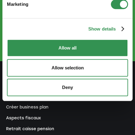
Marketing
CONTACTEZ-NOUS
info.ro@startups.ch
Show details
Prendre rendez-vous
+41 22 735 96 66
Allow all
Allow selection
SE PRÉPARER
Deny
Guide de l'indépendance
Créer business plan
Aspects fiscaux
Retrait caisse pension