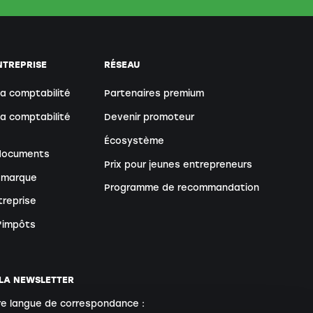
NTREPRISE
RÉSEAU
sa comptabilité
Partenaires premium
sa comptabilité
Devenir promoteur
Écosystème
 documents
Prix pour jeunes entrepreneurs
 marque
Programme de recommandation
treprise
d'impôts
 LA NEWSLETTER
re langue de correspondance :