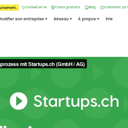
Conseil en IA
Cours gratuits
Blog
Comment ça 
ursement.
Modifier son entreprise
Réseau
À propos
Prix