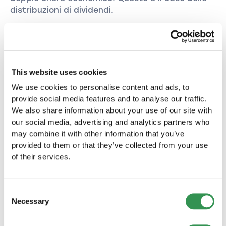
distribuzioni di dividendi.
La dichiarazione dei redditi
This website uses cookies
per le aziende è facile!
We use cookies to personalise content and ads, to
provide social media features and to analyse our traffic.
Non appena la contabilità dell'azienda è stata
We also share information about your use of our site with
completata, è il momento della dichiarazione dei
our social media, advertising and analytics partners who
redditi. Molte persone perdono il senso del
may combine it with other information that you’ve
divertimento quando guardano la dichiarazione
provided to them or that they’ve collected from your use
dei redditi dell'azienda. Spesso non si sa
of their services.
nemmeno da dove cominciare e cosa bisogna
compilare.
Consent
Grazie a Taxea.ch tutto questo appartiene al
Necessary
Selection
passato.