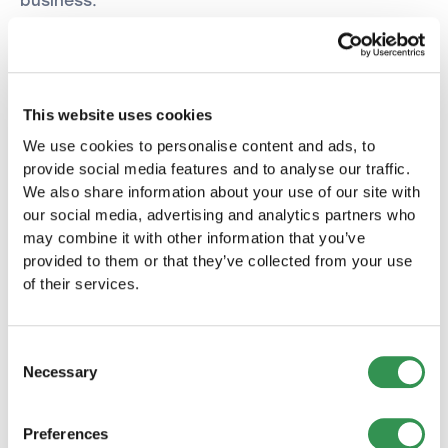
business.
Partner importanti
Potete ridurre i costi di avviamento stipulando
This website uses cookies
contratti con i nostri partner. Idealmente,
We use cookies to personalise content and ads, to
potete costituire la vostra azienda
provide social media features and to analyse our traffic.
gratuitamente.
We also share information about your use of our site with
our social media, advertising and analytics partners who
may combine it with other information that you’ve
provided to them or that they’ve collected from your use
of their services.
Consent
Costituire la mia azienda.
Necessary
Selection
Avviare il mio progetto.
Vi forniamo un'assistenza completa:
Preferences
prima, durante e dopo la costituzione