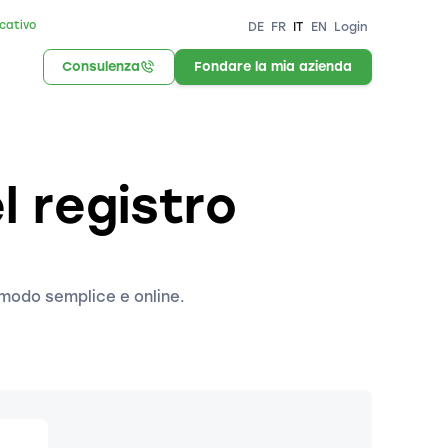
icativo
DE
FR
IT
EN
Login
Consulenza
Fondare la mia azienda
l registro
 modo semplice e online.