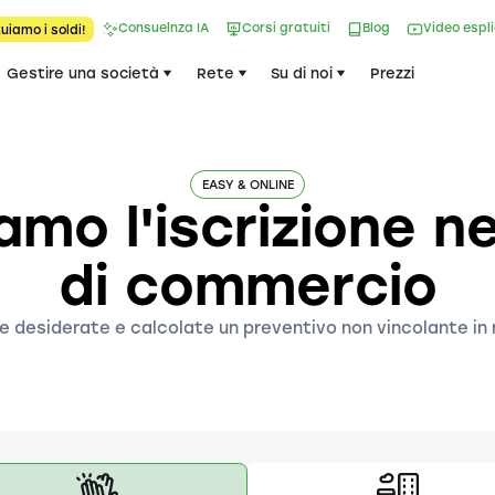
Consuelnza IA
Corsi gratuiti
Blog
Video espl
uiamo i soldi!
Gestire una società
Rete
Su di noi
Prezzi
EASY & ONLINE
amo l'iscrizione ne
di commercio
e desiderate e calcolate un preventivo non vincolante in