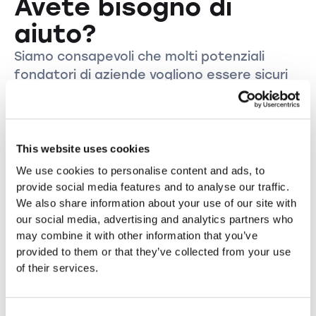
Avete bisogno di
aiuto?
Siamo consapevoli che molti potenziali
fondatori di aziende vogliono essere sicuri
di non trascurare nulla durante la creazione
di una società. Non esitate quindi a
contattarci prima di costituire la vostra
azienda.
This website uses cookies
We use cookies to personalise content and ads, to
Prenotare una consulenza
provide social media features and to analyse our traffic.
We also share information about your use of our site with
our social media, advertising and analytics partners who
may combine it with other information that you’ve
provided to them or that they’ve collected from your use
of their services.
Consent