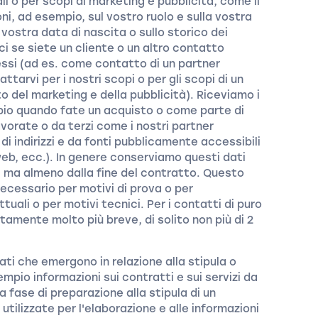
li o per scopi di marketing e pubblicità, come il
oni, ad esempio, sul vostro ruolo e sulla vostra
a vostra data di nascita o sullo storico dei
ici se siete un cliente o un altro contatto
essi (ad es. come contatto di un partner
arvi per i nostri scopi o per gli scopi di un
o del marketing e della pubblicità). Riceviamo i
mpio quando fate un acquisto o come parte di
lavorate o da terzi come i nostri partner
 di indirizzi e da fonti pubblicamente accessibili
 web, ecc.). In genere conserviamo questi dati
i, ma almeno dalla fine del contratto. Questo
necessario per motivi di prova o per
tuali o per motivi tecnici. Per i contatti di puro
itamente molto più breve, di solito non più di 2
dati che emergono in relazione alla stipula o
empio informazioni sui contratti e sui servizi da
lla fase di preparazione alla stipula di un
 utilizzate per l'elaborazione e alle informazioni