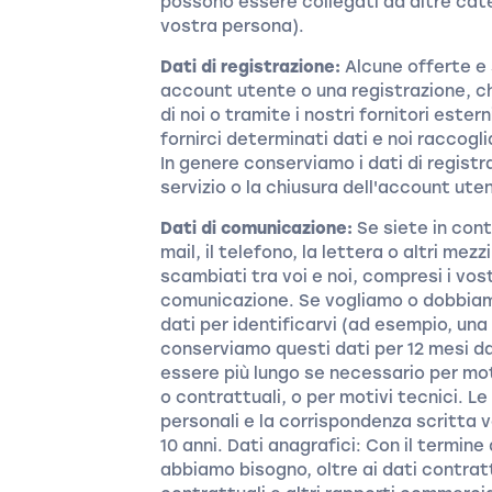
possono essere collegati ad altre cate
vostra persona).
Dati di registrazione:
Alcune offerte e 
account utente o una registrazione, 
di noi o tramite i nostri fornitori estern
fornirci determinati dati e noi raccoglia
In genere conserviamo i dati di registra
servizio o la chiusura dell'account ute
Dati di comunicazione:
Se siete in cont
mail, il telefono, la lettera o altri me
scambiati tra voi e noi, compresi i vost
comunicazione. Se vogliamo o dobbiamo 
dati per identificarvi (ad esempio, una
conserviamo questi dati per 12 mesi d
essere più lungo se necessario per moti
o contrattuali, o per motivi tecnici. L
personali e la corrispondenza scritt
10 anni. Dati anagrafici: Con il termine 
abbiamo bisogno, oltre ai dati contrattu