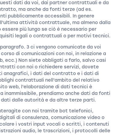
uesti dati da voi, dai partner contrattuali e da
ontratto, ma anche da fonti terze (ad es.
 fonti pubblicamente accessibili. In genere
ll'ultima attività contrattuale, ma almeno dalla
 essere più lungo se ciò è necessario per
isiti legali o contrattuali o per motivi tecnici.
o paragrafo. 3 ci vengono comunicate da voi
corso di comunicazioni con noi, in relazione a
b, ecc.) Non siete obbligati a farlo, salvo casi
ntratti con noi o richiedere servizi, dovete
ti anagrafici, i dati del contratto e i dati di
blighi contrattuali nell'ambito del relativo
sito web, l'elaborazione di dati tecnici è
 sia inammissibile, prendiamo anche dati da fonti
ati dalle autorità e da altre terze parti.
nteragite con noi tramite bot telefonici,
digitali di consulenza, comunicazione video o
olare i vostri input vocali o scritti, i contenuti
strazioni audio, le trascrizioni, i protocolli delle