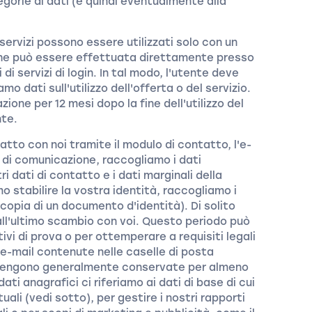
gorie di dati (e quindi eventualmente alla
servizi possono essere utilizzati solo con un
che può essere effettuata direttamente presso
i di servizi di login. In tal modo, l'utente deve
mo dati sull'utilizzo dell'offerta o del servizio.
zione per 12 mesi dopo la fine dell'utilizzo del
nte.
atto con noi tramite il modulo di contatto, l'e-
zzi di comunicazione, raccogliamo i dati
ri dati di contatto e i dati marginali della
stabilire la vostra identità, raccogliamo i
 copia di un documento d'identità). Di solito
all'ultimo scambio con voi. Questo periodo può
vi di prova o per ottemperare a requisiti legali
e e-mail contenute nelle caselle di posta
a vengono generalmente conservate per almeno
dati anagrafici ci riferiamo ai dati di base di cui
ali (vedi sotto), per gestire i nostri rapporti