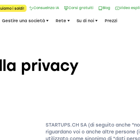
Consuelnza IA
Corsi gratuiti
Blog
Video espl
uiamo i soldi!
Gestire una società
Rete
Su di noi
Prezzi
lla privacy
STARTUPS.CH SA (di seguito anche "noi"
riguardano voi o anche altre persone (i 
utilizzato come sinonimo di "dati perso