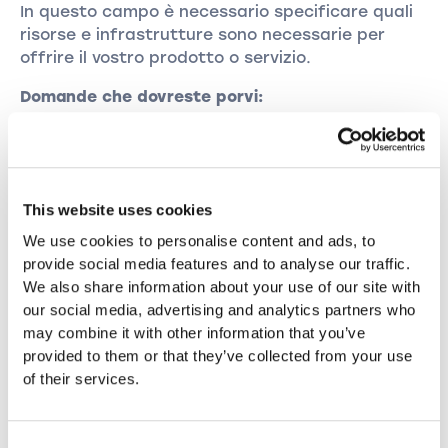
In questo campo è necessario specificare quali
risorse e infrastrutture sono necessarie per
offrire il vostro prodotto o servizio.
Domande che dovreste porvi:
«Su quali risorse si costruisce in modo
significativo la mia Value Proposition? Di quali
risorse chiave ho bisogno per soddisfare i
vantaggi per il cliente? Quali risorse richiedono i
This website uses cookies
miei canali di distribuzione e le relazioni con i
We use cookies to personalise content and ads, to
clienti? Fonti di reddito?»
provide social media features and to analyse our traffic.
We also share information about your use of our site with
Cosa dovrebbe apparire in questo blocco:
our social media, advertising and analytics partners who
Una lista di risorse chiave legate alla vostra
may combine it with other information that you’ve
promessa di valore.
provided to them or that they’ve collected from your use
of their services.
Consent