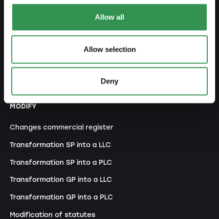
Set up a LLC
Allow all
Set up a PLC
Set up a general proprietorship
Allow selection
Set up an association
Set up a branch office
Deny
MODIFY
Changes commercial register
Transformation SP into a LLC
Transformation SP into a PLC
Transformation GP into a LLC
Transformation GP into a PLC
Modification of statutes