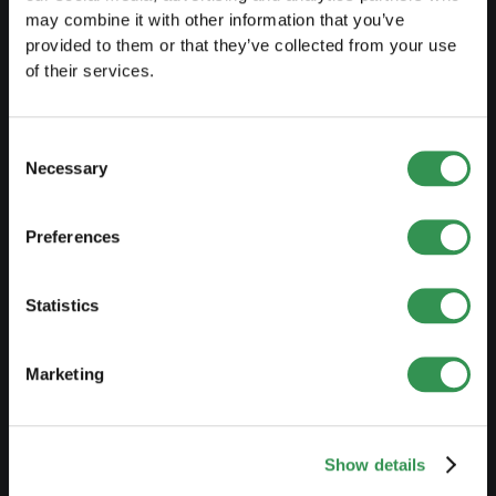
may combine it with other information that you’ve
provided to them or that they’ve collected from your use
PREPARE
of their services.
Guide to self-employment
Create a business plan
Consent
Necessary
Selection
Fiscal aspects
Pension fund withdrawal
Preferences
Legal forms overview
Free courses
Statistics
Blog
Marketing
LAUNCH
Set up a sole proprietorship
Show details