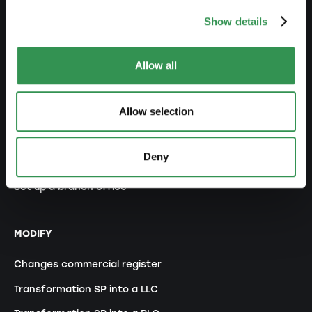
Show details
LAUNCH
Set up a sole proprietorship
Allow all
Set up a LLC
Allow selection
Set up a PLC
Set up a general proprietorship
Deny
Set up an association
Set up a branch office
MODIFY
Changes commercial register
Transformation SP into a LLC