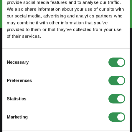
Book an appointment
provide social media features and to analyse our traffic.
+41
52 269 30 80
We also share information about your use of our site with
our social media, advertising and analytics partners who
may combine it with other information that you’ve
provided to them or that they’ve collected from your use
of their services.
PREPARE
Consent
Necessary
Guide to self-employment
Selection
Create a business plan
Preferences
Fiscal aspects
Pension fund withdrawal
Statistics
Legal forms overview
Free courses
Marketing
Blog