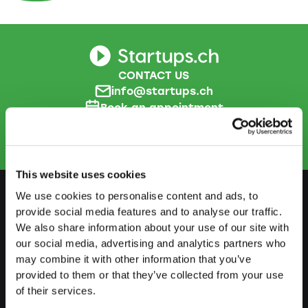
CONTACT US
info@startups.ch
Book an appointment
+41
52 269 30 80
This website uses cookies
We use cookies to personalise content and ads, to
provide social media features and to analyse our traffic.
PREPARE
We also share information about your use of our site with
our social media, advertising and analytics partners who
Guide to self-employment
may combine it with other information that you’ve
Create a business plan
provided to them or that they’ve collected from your use
of their services.
Fiscal aspects