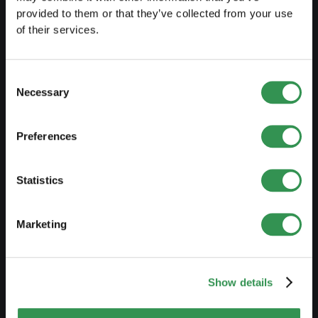
PREPARE
provided to them or that they’ve collected from your use
of their services.
Guide to self-employment
Create a business plan
Consent
Fiscal aspects
Necessary
Selection
Pension fund withdrawal
Preferences
Legal forms overview
Free courses
Statistics
Blog
Marketing
LAUNCH
Set up a sole proprietorship
Show details
Set up a LLC
Set up a PLC