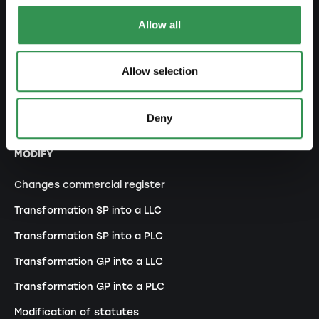
Set up a LLC
Allow all
Set up a PLC
Set up a general proprietorship
Allow selection
Set up an association
Set up a branch office
Deny
MODIFY
Changes commercial register
Transformation SP into a LLC
Transformation SP into a PLC
Transformation GP into a LLC
Transformation GP into a PLC
Modification of statutes