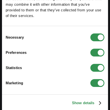
may combine it with other information that you’ve
provided to them or that they’ve collected from your use
PREPARE
of their services.
Guide to self-employment
Create a business plan
Consent
Necessary
Selection
Fiscal aspects
Pension fund withdrawal
Preferences
Legal forms overview
Free courses
Statistics
Blog
Marketing
LAUNCH
Set up a sole proprietorship
Show details