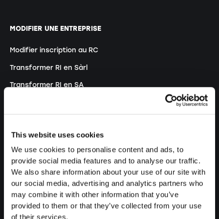
MODIFIER UNE ENTREPRISE
Modifier inscription au RC
Transformer RI en Sàrl
Transformer RI en SA
Transformer SNC en Sàrl
Transformer SNC en SA
This website uses cookies
Modifier statuts
We use cookies to personalise content and ads, to
provide social media features and to analyse our traffic.
GÉRER UNE ENTREPRISE
We also share information about your use of our site with
our social media, advertising and analytics partners who
Externaliser sa comptabilité
may combine it with other information that you’ve
provided to them or that they’ve collected from your use
Externaliser sa comptabilité salariale
of their services.