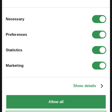
Verträge & Dokumete
Marke schützen
Consent
Necessary
Selection
Firmendomizil mieten
Steuererklärung ausfüllen
Preferences
NETZWERK
Statistics
Premium Partner
Marketing
Promoter werden
Ökosystem
Jungunternehmerpreise
Show details
Empfehlungs-Programm
Allow all
ÜBER UNS