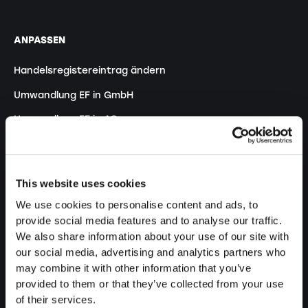
ANPASSEN
Handelsregistereintrag ändern
Umwandlung EF in GmbH
Umwandlung EF in AG
Umwandlung KlG in GmbH
Umwandlung KlG in AG
This website uses cookies
Statutenänderung
We use cookies to personalise content and ads, to
provide social media features and to analyse our traffic.
We also share information about your use of our site with
VERWALTEN
our social media, advertising and analytics partners who
may combine it with other information that you’ve
Buchhaltung outsourcen
provided to them or that they’ve collected from your use
Lohnbuchhaltung abgeben
of their services.