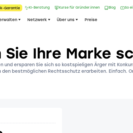
KI-Beratung
Kurse für Gründer:innen
Blog
So e
k-Garantie​
erwalten
Netzwerk
Über uns
Preise
 Sie Ihre Marke s
n und ersparen Sie sich so kostspieligen Ärger mit Konku
n den bestmöglichen Rechtsschutz erarbeiten. Einfach. On