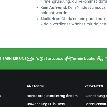
Firmengründung, du bekommst dafür
Kein Aufwand
: Kein Mindestumsatz, k
belohnt werden.
Skalierbar
: Ob du nur ein paar Leut
– dein Verdienst wächst mit deinen
IEREN SIE UNS
info@startups.ch
Termin buchen
+4
ANPASSEN
VERWALTEN
n
Handelsregistereintrag ändern
Buchhaltung 
Umwandlung EF in GmbH
Lohnbuchhal