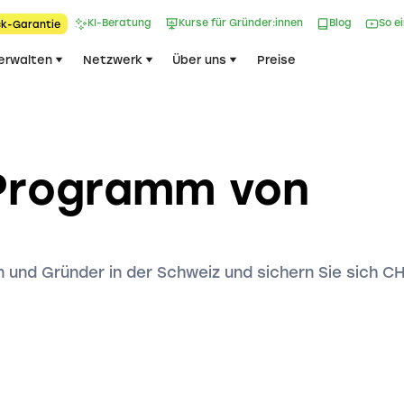
KI-Beratung
Kurse für Gründer:innen
Blog
So e
k-Garantie​
erwalten
Netzwerk
Über uns
Preise
Programm von
 und Gründer in der Schweiz und sichern Sie sich C