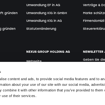
Umwandlung EF in AG
Verträge & 
aft gründen
Umwandlung KlG in GmbH
Marke schütz
Umwandlung KlG in AG
Firmendomizil
g gründen
Statutenänderung
Steuererkläru
NEXUS GROUP HOLDING AG
NEWSLETTER
Geben Sie di
Webseite
Deutsch
der:innen
Offene Stellen
s
ise content and ads, to provide social media features and to an
rmation about your use of our site with our social media, advertis
Mit der Anmeldu
 combine it with other information that you’ve provided to them o
einverstanden.
en
 use of their services.