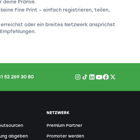
 deine Prämie.
eine Fine Print – einfach registrieren, teilen,
e erreichst oder ein breites Netzwerk ansprichst
 Empfehlungen.
1 52 269 30 80
NETZWERK
outsourcen
Premium Partner
tung abgeben
Promoter werden