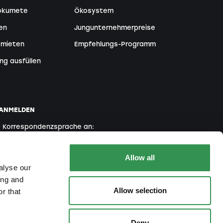
Dokumete
Ökosystem
en
Jungunternehmerpreise
 mieten
Empfehlungs-Programm
ng ausfüllen
 ANMELDEN
e Korrespondenzsprache an:
Englisch
Französisch
Italienisch
Allow all
alyse our
ing and
ng erklären Sie sich mit unserer
Datenschutzrichtlinie
Allow selection
r that
Deny