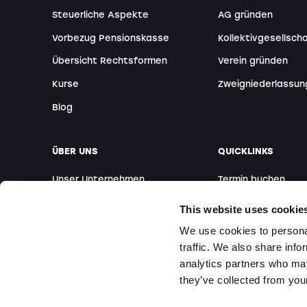
Steuerliche Aspekte
AG gründen
Vorbezug Pensionskasse
Kollektivgesellsch
Übersicht Rechtsformen
Verein gründen
Kurse
Zweigniederlassun
Blog
ÜBER UNS
QUICKLINKS
Unser Unternehmen
Termin buchen
Unser Team
Ausländische Grün
This website uses cookie
Standorte
Webinare
We use cookies to personal
traffic. We also share info
Medien
Kurse vor Ort
analytics partners who may
Fragen & Antwort
they’ve collected from your