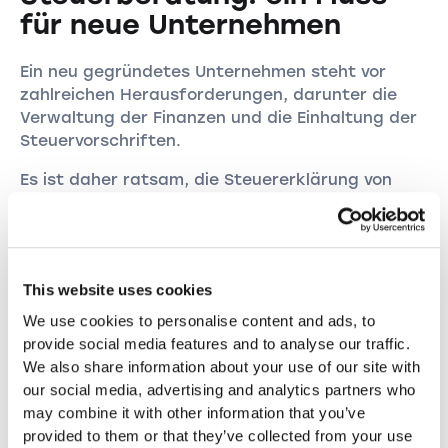
für neue Unternehmen
Ein neu gegründetes Unternehmen steht vor
zahlreichen Herausforderungen, darunter die
Verwaltung der Finanzen und die Einhaltung der
Steuervorschriften.
Es ist daher ratsam, die Steuererklärung von
professionellen Steuerberater:innen ausfüllen zu
lassen. Diese Expert:innen verfügen über das
notwendige Fachwissen und die Erfahrung, um
sicherzustellen, dass alle steuerlichen
This website uses cookies
Verpflichtungen korrekt und fristgerecht erfüllt
werden. So können Fehler vermieden werden, die
We use cookies to personalise content and ads, to
zu teuren Strafen führen können.
provide social media features and to analyse our traffic.
We also share information about your use of our site with
Darüber hinaus können Steuerberater:innen
our social media, advertising and analytics partners who
wertvolle Tipps zur Steueroptimierung geben, die
may combine it with other information that you’ve
langfristig zu finanziellen Vorteilen für das
provided to them or that they’ve collected from your use