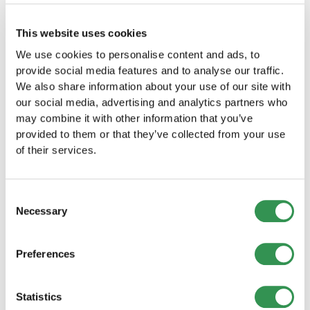
werden, um sicherzustellen, dass die
Umwandlung die langfristigen Ziele des
This website uses cookies
Unternehmens unterstützt.
We use cookies to personalise content and ads, to
provide social media features and to analyse our traffic.
We also share information about your use of our site with
our social media, advertising and analytics partners who
Wandeln Sie Ihre Firma mit startups.ch
may combine it with other information that you’ve
ganz einfach um
provided to them or that they’ve collected from your use
of their services.
Einzelfirma in GmbH umwandeln
Wollen Sie Ihre Einzelfirma in eine GmbH umwandeln?
Erfahren Sie, wie wir Ihnen bei diesem wichtigen
Consent
Schritt helfen können.
Necessary
Selection
Kollektivgesellschaft in GmbH umwandeln
Preferences
Wandeln Sie Ihre Kollektivgesellschaft in eine GmbH
um für Haftungsbeschränkung und professionelles
Image.
Statistics