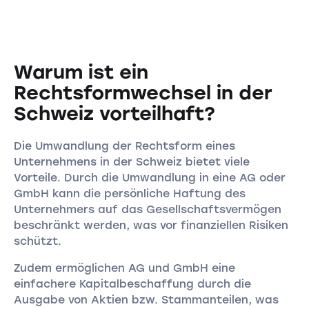
Steuererklärung als Einkommen zu versteuern
Wochen bis Monate dauern.
ist.
Die Kosten können stark variieren.
Insbesondere ins Gewicht fallen die Kosten für
die Prüfung des buchhalterischen
Warum ist ein
Abschlusses, die üblicherweise mindestens
CHF 1‘500.- betragen.
Rechtsformwechsel in der
Schweiz vorteilhaft?
Die Umwandlung der Rechtsform eines
Unternehmens in der Schweiz bietet viele
Vorteile. Durch die Umwandlung in eine AG oder
GmbH kann die persönliche Haftung des
Unternehmers auf das Gesellschaftsvermögen
beschränkt werden, was vor finanziellen Risiken
schützt.
Zudem ermöglichen AG und GmbH eine
einfachere Kapitalbeschaffung durch die
Ausgabe von Aktien bzw. Stammanteilen, was