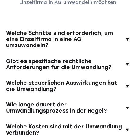
Einzelfirma in AG umwandeln möchten.
Welche Schritte sind erforderlich, um
eine Einzelfirma in eine AG
umzuwandeln?
Es muss ein buchhalterischer Abschluss der
Gibt es spezifische rechtliche
Einzelfirma erstellt werden. Dieser wird
Anforderungen für die Umwandlung?
anschliessend von einem Revisor geprüft und
der Wert des Unternehmens bestätigt.
Ja, es müssen bestimmte formale
Welche steuerlichen Auswirkungen hat
Schliesslich erfolgt die öffentliche
Voraussetzungen erfüllt sein, einschließlich der
die Umwandlung?
Beurkundung der Gründungsversammlung und
Zustimmung aller Gesellschafter.
der Statuten, wobei anschliessend sämtliche
Die AG wird als eigenständige juristische
Wie lange dauert der
Unterlagen dem Handelsregisteramt
Person steuerpflichtig. Der Gewinn der AG
Umwandlungsprozess in der Regel?
einzureichen sind.
unterliegt der Gewinnsteuer für Unternehmen.
Dies im Gegensatz zum Gewinn des
Das Verfahren kann je nach den individuellen
Welche Kosten sind mit der Umwandlung
Einzelunternehmens, der in der privaten
Umständen und Genehmigungen mehrere
verbunden?