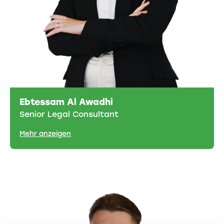
Ebtessam Al Awadhi
Senior Legal Consultant
Mehr anzeigen