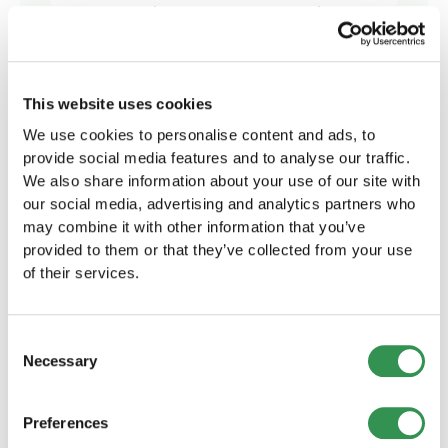
Managing Partner, good minds
gmbh
Startups.ch ist die beste Wahl
“
für Firmengründungen. Schnell,
unkompliziert und mit optimalem
This website uses cookies
Preis-Leistungs-Verhältnis.
We use cookies to personalise content and ads, to
Besonders hervorzuheben ist die
provide social media features and to analyse our traffic.
ausgezeichnete juristische
We also share information about your use of our site with
Beratung. Alles, was man für einen
our social media, advertising and analytics partners who
erfolgreichen Start benötigt, findet
may combine it with other information that you’ve
man hier.
provided to them or that they’ve collected from your use
of their services.
Consent
Necessary
Selection
Gründe für die Gründung
Preferences
eines Vereins