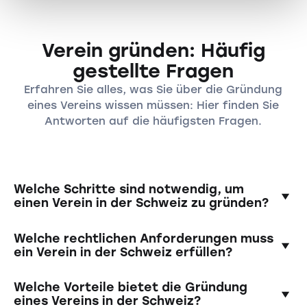
Verein gründen: Häufig
gestellte Fragen
Erfahren Sie alles, was Sie über die Gründung
eines Vereins wissen müssen: Hier finden Sie
Antworten auf die häufigsten Fragen.
Welche Schritte sind notwendig, um
einen Verein in der Schweiz zu gründen?
Die Gründung eines Vereins in der Schweiz
Welche rechtlichen Anforderungen muss
erfordert mindestens zwei Personen, eine
ein Verein in der Schweiz erfüllen?
Gründungsversammlung und die Erstellung von
Statuten. Danach muss der Verein ins
Vereine sind grundsätzlich demokratisch
Welche Vorteile bietet die Gründung
Handelsregister eingetragen werden, wenn er
organisiert. So ist da oberste Organ die
eines Vereins in der Schweiz?