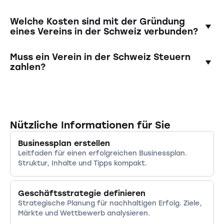
ein nach kaufmännischer Art geführtes
Mitgliederversammlung, die den Vorstand
Gewerbe betreibt.
wählt. Die Statuten müssen schriftlich
Ein Verein bietet rechtliche Unabhängigkeit,
Welche Kosten sind mit der Gründung
abgefasst sein und den Zweck, die Mittel
steuerliche Vorteile für gemeinnützige Zwecke,
eines Vereins in der Schweiz verbunden?
sowie die Organisation des Vereins
flexible Organisationsstrukturen und die
beschreiben.
Möglichkeit, Menschen mit ähnlichen
Die Kosten für die Gründung eines Vereins in
Muss ein Verein in der Schweiz Steuern
Interessen zusammenzubringen.
der Schweiz sind vergleichsweise gering. Im
zahlen?
Wesentlichen fallen Kosten für die Erstellung
der Statuten und gegebenenfalls für die
Vereine, die gemeinnützige, kulturelle oder
Eintragung ins Handelsregister an.
sportliche Zwecke verfolgen und keinen
wirtschaftlichen Geschäftsbetrieb
Nützliche Informationen für Sie
unterhalten, können von der Steuerpflicht
befreit werden. Voraussetzung ist die
Businessplan erstellen
Anerkennung der Gemeinnützigkeit durch das
Leitfaden für einen erfolgreichen Businessplan.
kantonale Steueramt.
Struktur, Inhalte und Tipps kompakt.
Geschäftsstrategie definieren
Strategische Planung für nachhaltigen Erfolg. Ziele,
Märkte und Wettbewerb analysieren.