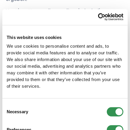
Vor einer Umwandlung sollten jedoch die
rechtlichen, steuerlichen und finanziellen
Auswirkungen sorgfältig geprüft und eine
professionelle Beratung in Anspruch genommen
werden, um sicherzustellen, dass die
This website uses cookies
Umwandlung die langfristigen Ziele des
We use cookies to personalise content and ads, to
Unternehmens unterstützt.
provide social media features and to analyse our traffic.
We also share information about your use of our site with
our social media, advertising and analytics partners who
may combine it with other information that you’ve
provided to them or that they’ve collected from your use
Wandeln Sie Ihre Firma mit Startups.ch
of their services.
ganz einfach um:
Einzelfirma in GmbH umwandeln
Consent
Möchten Sie Ihre Einzelfirma in eine Gesellschaft mit
Necessary
Selection
beschränkter Haftung umwandeln? Entdecken Sie,
wie wir Sie bei diesem wichtigen Schritt
unterstützen können.
Preferences