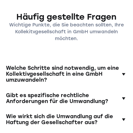
Häufig gestellte Fragen
Wichtige Punkte, die Sie beachten sollten, Ihre
Kollekitvgesellschaft in GmbH umwandeln
möchten.
Welche Schritte sind notwendig, um eine
Kollektivgesellschaft in eine GmbH
umzuwandeln?
Es muss ein buchhalterischer Abschluss der
Gibt es spezifische rechtliche
Kollektivgesellschaft erstellt werden. Dieser
Anforderungen für die Umwandlung?
wird anschliessend von einem Revisor geprüft
und der Wert des Unternehmens bestätigt.
Ja, alle erforderlichen Dokumente müssen
Wie wirkt sich die Umwandlung auf die
Schliesslich erfolgt die öffentliche
gemäss den Bestimmungen des
Haftung der Gesellschafter aus?
Beurkundung der Gründungsversammlung und
Schweizerischen Obligationenrechts korrekt