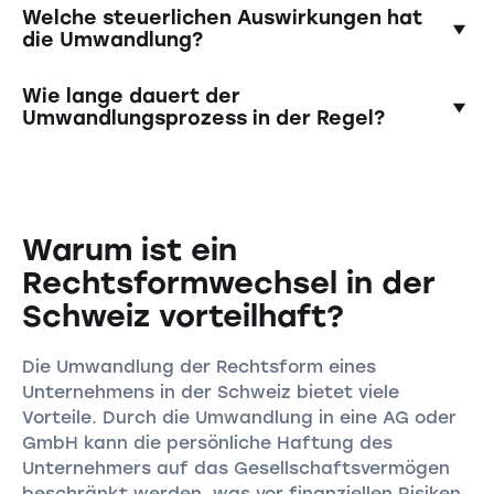
der Statuten, wobei anschliessend sämtliche
erstellt und eingereicht werden.
In der GmbH haften die Gesellschafter in der
Welche steuerlichen Auswirkungen hat
Unterlagen dem Handelsregisteramt
Regel nur bis zur Höhe ihrer Einlage, während
die Umwandlung?
einzureichen sind.
in der Kollektivgesellschaft die persönliche
Haftung der Gesellschafter unbeschränkt ist.
Die GmbH wird als eigenständige juristische
Wie lange dauert der
Person steuerpflichtig. Der Gewinn der GmbH
Umwandlungsprozess in der Regel?
unterliegt der Gewinnsteuer für Unternehmen.
Dies im Gegensatz zum Gewinn der
Die Dauer des Umwandlungsprozesses kann je
Kollektivgesellschaft, der in den privaten
nach Komplexität und Bearbeitungszeit der
Steuererklärungen der Gesellschafter
Behörden variieren, beträgt aber oft mehrere
anteilsmässig als Einkommen zu versteuern ist.
Warum ist ein
Wochen bis Monate.
Rechtsformwechsel in der
Schweiz vorteilhaft?
Die Umwandlung der Rechtsform eines
Unternehmens in der Schweiz bietet viele
Vorteile. Durch die Umwandlung in eine AG oder
GmbH kann die persönliche Haftung des
Unternehmers auf das Gesellschaftsvermögen
beschränkt werden, was vor finanziellen Risiken