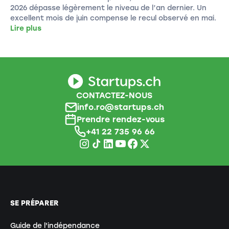
2026 dépasse légèrement le niveau de l’an dernier. Un
excellent mois de juin compense le recul observé en mai.
Lire plus
CONTACTEZ-NOUS
info.ro@startups.ch
Prendre rendez-vous
+41 22 735 96 66
SE PRÉPARER
Guide de l'indépendance