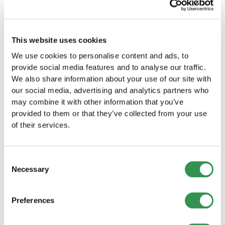
This website uses cookies
We use cookies to personalise content and ads, to
provide social media features and to analyse our traffic.
We also share information about your use of our site with
our social media, advertising and analytics partners who
may combine it with other information that you’ve
CRÉATION D'ENTREPRISE
provided to them or that they’ve collected from your use
Nouvelles créations d’entreprises en Suisse
of their services.
(juillet 2026): léger recul par rapport à
l’année précédente
Les créations d’entreprises ont légèrement diminué en
Consent
juillet 2026. Les évolutions diffèrent toutefois nettement
Necessary
Selection
selon les grandes régions.
Lire plus
Preferences