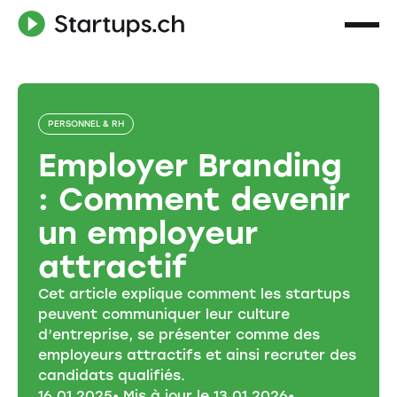
PERSONNEL & RH
Employer Branding
: Comment devenir
un employeur
attractif
Cet article explique comment les startups
peuvent communiquer leur culture
d’entreprise, se présenter comme des
employeurs attractifs et ainsi recruter des
candidats qualifiés.
16
.
01
.
2025
• Mis à jour le
13
.
01
.
2026
•