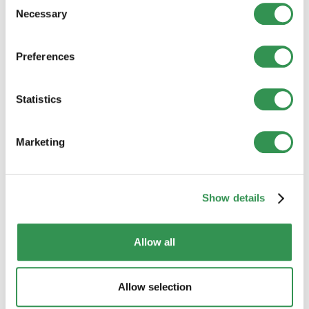
que font les entreprises performantes et
Necessary
Selection
identifiez les besoins de votre cible.
Élaborer une proposition de valeur employeur
(EVP)
: Elle doit clairement décrire ce qui rend
Preferences
votre entreprise unique en tant qu’employeur.
Recueillir des feedbacks
: Interrogez vos
Statistics
collaborateurs actuels et vos candidats
potentiels pour comprendre comment votre
entreprise est perçue et ce qui peut être
Marketing
amélioré.
Optimiser en continu
: L’Employer Branding
n’est pas une tâche ponctuelle. Restez
Show details
flexible et ajustez votre stratégie en fonction
des tendances et des retours d’expérience.
Allow all
Conclusion
Allow selection