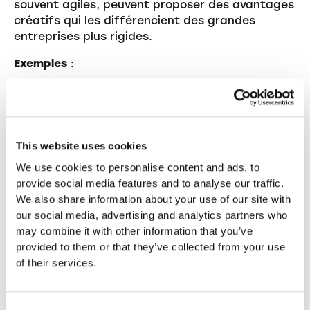
souvent agiles, peuvent proposer des avantages
créatifs qui les différencient des grandes
entreprises plus rigides.
Exemples
:
Modèles de travail flexibles ou politique de
télétravail.
Événements d’équipe ou activités de loisirs.
Soutien financier pour les formations
This website uses cookies
complémentaires.
We use cookies to personalise content and ads, to
provide social media features and to analyse our traffic.
We also share information about your use of our site with
our social media, advertising and analytics partners who
Conseils pratiques
may combine it with other information that you’ve
provided to them or that they’ve collected from your use
pour la mise en œuvre
of their services.
Réaliser une étude de marché
: Analysez ce
Consent