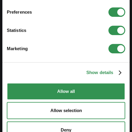
CRÉER UNE ENTREPRISE
Preferences
Créer raison individuelle
Créer Sàrl
Statistics
Créer SA
Créer société en nom collectif
Marketing
Créer association
Créer succursale
Show details
MODIFIER UNE ENTREPRISE
Allow all
Modifier inscription au RC
Allow selection
Transformer RI en Sàrl
Transformer RI en SA
Deny
Transformer SNC en Sàrl