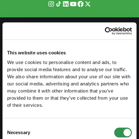
SE PRÉPARER
This website uses cookies
Guide de l'indépendance
We use cookies to personalise content and ads, to
Créer business plan
provide social media features and to analyse our traffic.
Aspects fiscaux
We also share information about your use of our site with
our social media, advertising and analytics partners who
Retrait caisse pension
may combine it with other information that you’ve
provided to them or that they’ve collected from your use
Aperçu formes juridiques
of their services.
Cours
Blog
Consent
Necessary
Selection