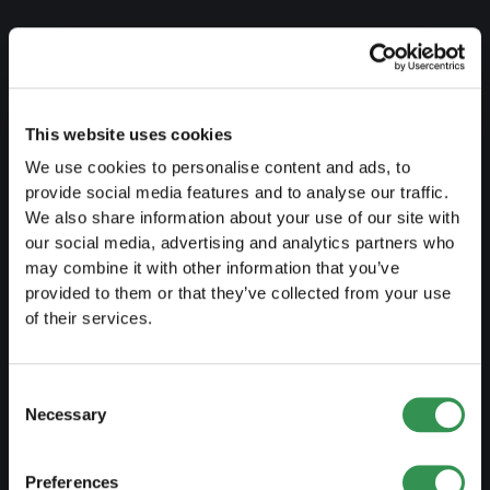
PREPARARSI
Guida al lavoro indipendente
Creare un business plan
This website uses cookies
Aspetti fiscali
We use cookies to personalise content and ads, to
provide social media features and to analyse our traffic.
Prelievo anticipato LPP
We also share information about your use of our site with
Panoramica forme giuridiche
our social media, advertising and analytics partners who
may combine it with other information that you’ve
Corsi gratuiti
provided to them or that they’ve collected from your use
of their services.
Blog
Consent
AVVIARE
Necessary
Selection
Costituire una ditta individuale
Costituire una Sagl
Preferences