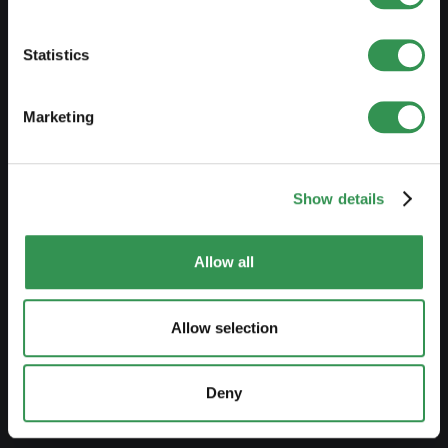
Costiture una SA
Statistics
Costituire una Snc
Costituire un'associazione
Marketing
Costituire una succursale
Show details
MODIFICARE
Modifiche registro di commercio
Allow all
Trasformazione DI in Sagl
Trasformazione DI in SA
Allow selection
Trasformazione SnC in Sagl
Trasformazione SnC in SA
Deny
Modifica statuti