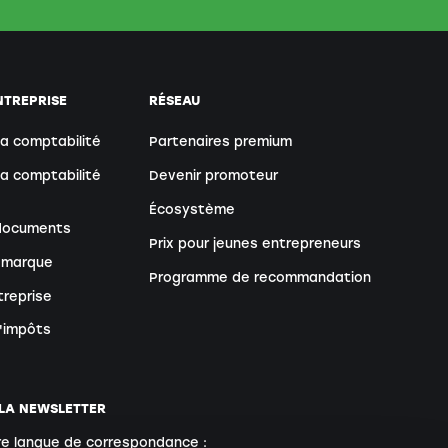
NTREPRISE
RÉSEAU
sa comptabilité
Partenaires premium
sa comptabilité
Devenir promoteur
Écosystème
 documents
Prix pour jeunes entrepreneurs
 marque
Programme de recommandation
treprise
d'impôts
 LA NEWSLETTER
re langue de correspondance :