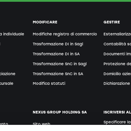
MODIFICARE
GESTIRE
a individuale
Modifiche registro di commercio
Esternaliarizz
l
Trasformazione DI in Sagl
Contabilità sa
Trasformazione DI in SA
Documenti im
Trasformazione SnC in Sagl
Protezione de
ciazione
Trasformazione SnC in SA
Domicilio azi
cursale
Modifica statuti
Dichiarazione 
NEXUS GROUP HOLDING SA
ISCRIVERSI A
Specificare l
ento
Sito web
Tedesco