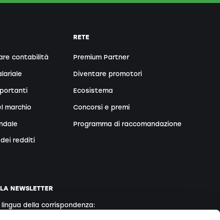
RETE
are contabilità
Premium Partner
lariale
Diventare promotori
portanti
Ecosistema
l marchio
Concorsi e premi
endale
Programma di raccomandazione
dei redditi
LLA NEWSLETTER
a lingua della corrispondenza:
Inglese
Francese
Italiano