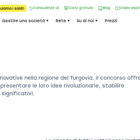
Consuelnza IA
Corsi gratuiti
Blog
Video espl
uiamo i soldi!
Gestire una società
Rete
Su di noi
Prezzi
novative nella regione del Turgovia. Il concorso offr
resentare le loro idee rivoluzionarie, stabilire
significativi.