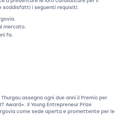
ate a presentare le loro candidature per il
soddisfatti i seguenti requisiti:
rgovia.
ul mercato.
ni fa.
 Thurgau assegna ogni due anni il Premio per
RT Award». Il Young Entrepreneur Prize
Turgovia come sede aperta e promettente per le