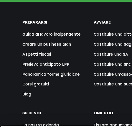
PREPARARSI
AVVIARE
Guida al lavoro indipendente
Costituire una ditt
Creare un business plan
Costituire una Sag
Aspetti fiscali
Costiture una SA
Prelievo anticipato LPP
Costituire una Snc
Panoramica forme giuridiche
Costituire un'asso
Corsi gratuiti
Costituire una suc
Blog
SU DI NOI
LINK UTILI
La nostra azienda
Fissare appuntam