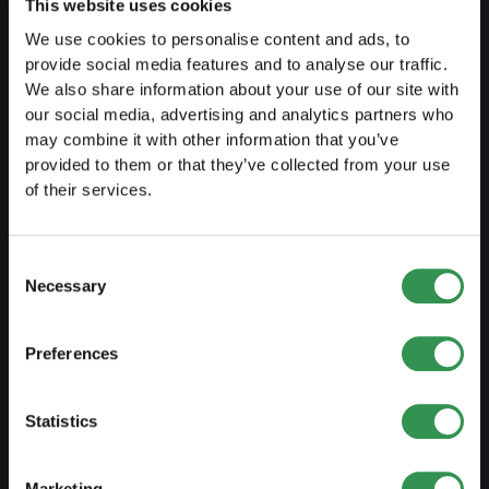
This website uses cookies
Cours
We use cookies to personalise content and ads, to
Blog
provide social media features and to analyse our traffic.
We also share information about your use of our site with
our social media, advertising and analytics partners who
CRÉER UNE ENTREPRISE
may combine it with other information that you’ve
provided to them or that they’ve collected from your use
Créer raison individuelle
of their services.
Créer Sàrl
Créer SA
Consent
Necessary
Selection
Créer société en nom collectif
Créer association
Preferences
Créer succursale
Statistics
MODIFIER UNE ENTREPRISE
Marketing