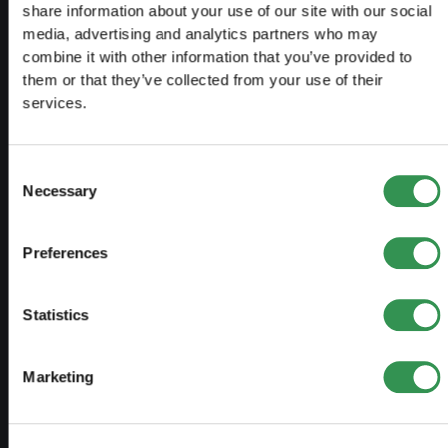
share information about your use of our site with our social
Créer business plan
media, advertising and analytics partners who may
Aspects fiscaux
combine it with other information that you’ve provided to
them or that they’ve collected from your use of their
Retrait caisse pension
services.
Aperçu formes juridiques
Cours
Consent
Necessary
Selection
Blog
Preferences
CRÉER UNE ENTREPRISE
Créer raison individuelle
Statistics
Créer Sàrl
Marketing
Créer SA
Créer société en nom collectif