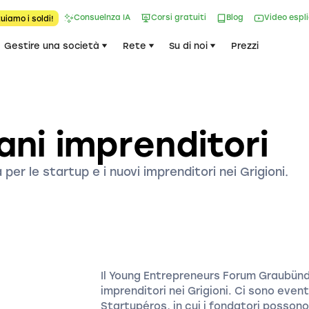
Consuelnza IA
Corsi gratuiti
Blog
Video espl
uiamo i soldi!
Gestire una società
Rete
Su di noi
Prezzi
ani imprenditori
er le startup e i nuovi imprenditori nei Grigioni.
Il Young Entrepreneurs Forum Graubünd
imprenditori nei Grigioni. Ci sono eve
Startupéros, in cui i fondatori possono 