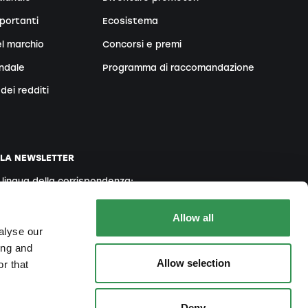
portanti
Ecosistema
l marchio
Concorsi e premi
endale
Programma di raccomandazione
dei redditi
LLA NEWSLETTER
a lingua della corrispondenza:
Inglese
Francese
Italiano
Allow all
alyse our
ing and
Allow selection
r that
 accetta la nostra
Informativa sulla Privacy
Deny