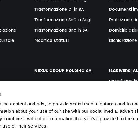
Trasformazione DI in SA
Documenti im
Trasformazione SnC in Sagl
Protezione de
ciazione
Trasformazione SnC in SA
Domicilio azi
cursale
Modifica statuti
Dichiarazione 
NEXUS GROUP HOLDING SA
ISCRIVERSI A
Specificare l
ento
Sito web
Tedesco
s
Posti vacanti
ise content and ads, to provide social media features and to an
rmation about your use of our site with our social media, advertis
 combine it with other information that you’ve provided to them o
Iscrivendosi si
te
 use of their services.