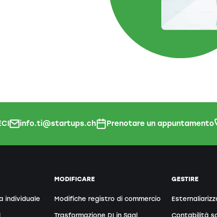
CI
info.ti@startups.ch
Prenotare un appuntamento
MODIFICARE
GESTIRE
a individuale
Modifiche registro di commercio
Esternaliarizz
l
Trasformazione DI in Sagl
Contabilità sa