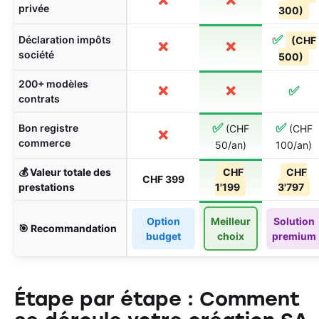
❌
❌
privée
300)
✅
Déclaration impôts
(CHF
❌
❌
société
500)
200+ modèles
❌
❌
✅
contrats
✅
✅
Bon registre
(CHF
(CHF
❌
commerce
50/an)
100/an)
💰 Valeur totale des
CHF
CHF
CHF 399
prestations
1'199
3'797
Option
Meilleur
Solution
🎯 Recommandation
budget
choix
premium
Étape par étape : Comment