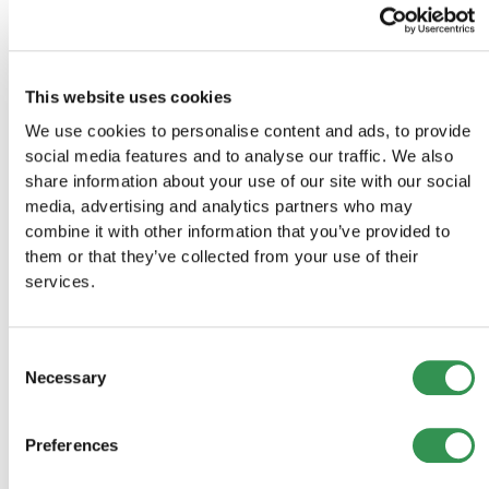
c'est obligatoire. Les forfaits Business et Prime vou
inscrivent professionnellement.
Que coûte la gestion continue
This website uses cookies
d'une SA ?
We use cookies to personalise content and ads, to provide
social media features and to analyse our traffic. We also
Annuellement environ CHF 2'000-5'000 pour
share information about your use of our site with our social
comptabilité, impôts et conformité.
media, advertising and analytics partners who may
combine it with other information that you’ve provided to
Pour qui chaque forfait SA
them or that they’ve collected from your use of their
convient-il ?
services.
Choisissez Basic si :
Consent
Necessary
Selection
Vous avez déjà créé des SA
Vous êtes fiduciaire ou conseiller
Preferences
Votre budget est très limité
Vous n'avez besoin que des prestations de base