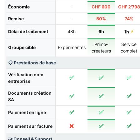
Économie
-
CHF 600
CHF 2'798
Remise
-
50%
74%
⚡
Délai de traitement
48h
6h
1h
Primo-
Service
Groupe cible
Expérimentés
créateurs
complet
📋 Prestations de base
Vérification nom
✅
✅
✅
entreprise
Documents création
✅
✅
✅
SA
✅
✅
✅
Paiement en ligne
❌
✅
✅
Paiement sur facture
🤝 Conseil & Support