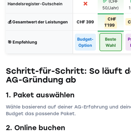
✅
(CHF
❌
Handelsregister-Gutschein
50/Jahr)
1
CHF
💰 Gesamtwert der Leistungen
CHF 399
C
1'199
Budget-
Beste
P
🎯 Empfehlung
Option
Wahl
Schritt-für-Schritt: So läuft 
AG-Gründung ab
1. Paket auswählen
Wähle basierend auf deiner AG-Erfahrung und dei
Budget das passende Paket.
2. Online buchen