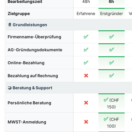
Bearbeitungszeit
48h
6h
Zielgruppe
Erfahrene
Erstgründer
V
📄 Grundleistungen
✅
✅
Firmenname-Überprüfung
✅
✅
AG-Gründungsdokumente
✅
✅
Online-Bezahlung
❌
✅
Bezahlung auf Rechnung
🤝 Beratung & Support
✅
(CHF
❌
Persönliche Beratung
150)
✅
(CHF
❌
MWST-Anmeldung
100)