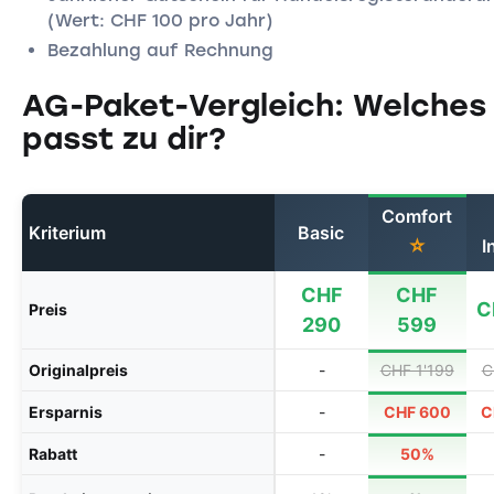
(Wert: CHF 100 pro Jahr)
Bezahlung auf Rechnung
AG-Paket-Vergleich: Welches
passt zu dir?
Comfort
Kriterium
Basic
⭐
I
CHF
CHF
C
Preis
290
599
Originalpreis
-
CHF 1'199
C
Ersparnis
-
CHF 600
C
Rabatt
-
50%