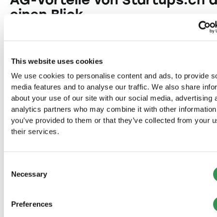
einen Blick
Zeitersparnis:
1-48h statt monatelanger Eigenregie
This website uses cookies
Keine komplexen Notariatstermine nötig
We use cookies to personalise content and ads, to provide s
Sofortiger Start nach Bezahlung
media features and to analyse our traffic. We also share info
about your use of our site with our social media, advertising 
Kostenersparnis:
analytics partners who may combine it with other information
you’ve provided to them or that they’ve collected from your u
Bis zu CHF 2'798 sparen
their services.
Keine versteckten Notariatskosten
Transparente AG-Preisgestaltung
Consent
AG-Expertise:
Necessary
Selection
Spezialisierte AG-Beratung inkludiert
Juristische Absicherung bei Kapitalgesellschaft
Preferences
Steueroptimierung für AGs (All-Inclusive)