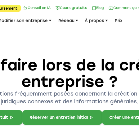
Conseil en IA
Cours gratuits
Blog
Comment ça 
ursement.
Modifier son entreprise
Réseau
À propos
Prix
faire lors de la c
entreprise ?
stions fréquemment posées concernant la création d
juridiques connexes et des informations générales.
tuit
Réserver un entretien initial
Créer une ent