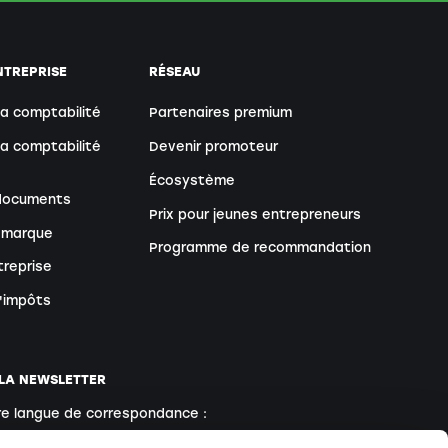
NTREPRISE
RÉSEAU
sa comptabilité
Partenaires premium
sa comptabilité
Devenir promoteur
Écosystème
 documents
Prix pour jeunes entrepreneurs
 marque
Programme de recommandation
treprise
d'impôts
 LA NEWSLETTER
re langue de correspondance :
Anglais
Français
Italien