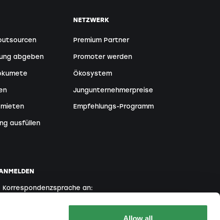
NETZWERK
outsourcen
Premium Partner
tung abgeben
Promoter werden
Dokumete
Ökosystem
en
Jungunternehmerpreise
 mieten
Empfehlungs-Programm
ng ausfüllen
 ANMELDEN
e Korrespondenzsprache an:
Englisch
Französisch
Italienisch
Allow all