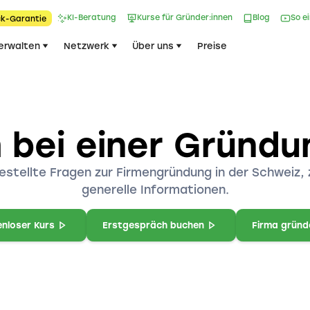
KI-Beratung
Kurse für Gründer:innen
Blog
So e
k-Garantie​
erwalten
Netzwerk
Über uns
Preise
 bei einer Gründ
 gestellte Fragen zur Firmengründung in der Schwe
generelle Informationen.
nloser Kurs
Erstgespräch buchen
Firma gründ