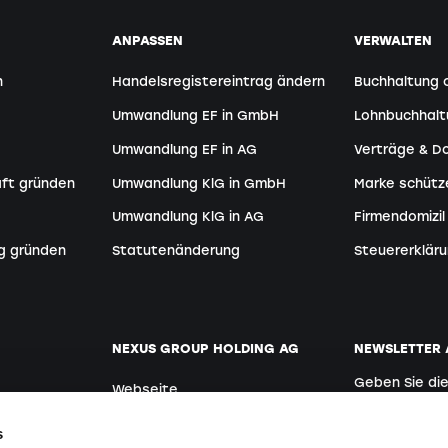
ANPASSEN
VERWALTEN
n
Handelsregistereintrag ändern
Buchhaltung 
Umwandlung EF in GmbH
Lohnbuchhal
Umwandlung EF in AG
Verträge & 
aft gründen
Umwandlung KlG in GmbH
Marke schütz
Umwandlung KlG in AG
Firmendomizil
g gründen
Statutenänderung
Steuererkläru
NEXUS GROUP HOLDING AG
NEWSLETTER
Geben Sie di
Webseite
Deutsch
der:innen
Offene Stellen
s