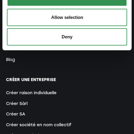
Créer business plan
Aspects fiscaux
Allow selection
Retrait caisse pension
Deny
Aperçu formes juridiques
Cours
Blog
CRÉER UNE ENTREPRISE
Créer raison individuelle
Créer Sàrl
Créer SA
Créer société en nom collectif